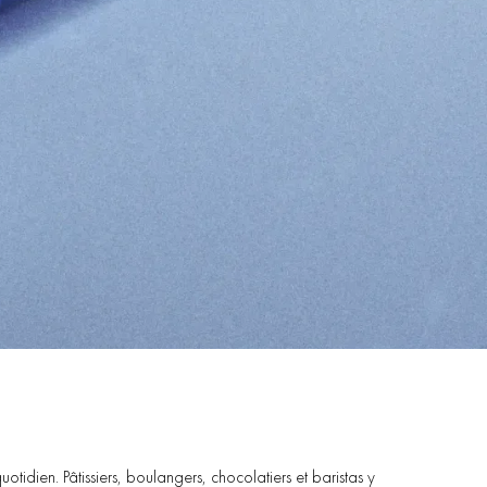
uotidien.
Pâtissiers,
boulangers,
chocolatiers
et
baristas
y