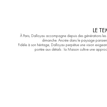
MENU
LE TE
À
Paris,
Dalloyau
accompagne
depuis
des
générations
les
dimanche.
Ancrée
dans
le
paysage
parisien
Fidèle
à
son
héritage,
Dalloyau
perpétue
une
vision
exigean
portée
aux
détails
:
la
Maison
cultive
une
approc