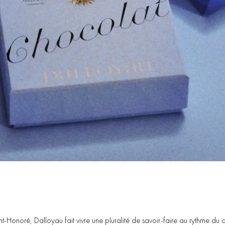
nt-Honoré,
Dalloyau
fait
vivre
une
pluralité
de
savoir-faire
au
rythme
du
q