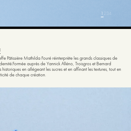
1
2
3
4
RE
fe Pâtissière Mathilda Fouré réinterprète les grands classiques de
odernité.Formée auprès de Yannick Alléno, Troisgros et Bernard
s historiques en allégeant les sucres et en affinant les textures, tout en
nticité de chaque création.