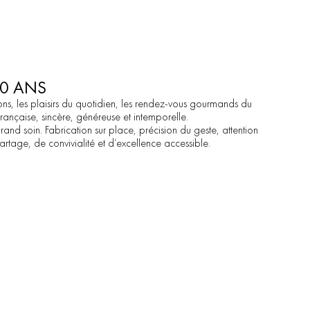
FR
NOUS CONTACTER
EN
50 ANS
ons,
les
plaisirs
du
quotidien,
les
rendez-vous
gourmands
du
française,
sincère,
généreuse
et
intemporelle.
rand
soin.
Fabrication
sur
place,
précision
du
geste,
attention
artage,
de
convivialité
et
d’excellence
accessible.