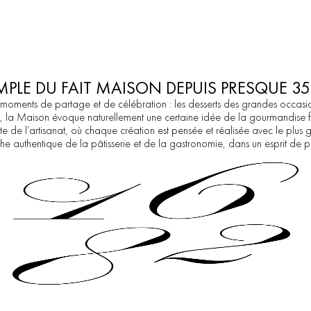
MPLE DU FAIT MAISON DEPUIS PRESQUE 3
moments
de
partage
et
de
célébration
:
les
desserts
des
grandes
occasi
,
la
Maison
évoque
naturellement
une
certaine
idée
de
la
gourmandise
te
de
l’artisanat,
où
chaque
création
est
pensée
et
réalisée
avec
le
plus
g
he
authentique
de
la
pâtisserie
et
de
la
gastronomie,
dans
un
esprit
de
p