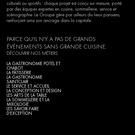
culturels
ou
sportifs
:
chaque
projet
est
conçu
sur-mesure,
porté
par
des
équipes
expertes
en
cuisine,
sommellerie,
service
et
scénographie.
Le
Groupe
gère
par
ailleurs
dix
lieux
parisiens,
renforçant
ainsi
son
ancrage
dans
la
capitale.
PARCE
QU'IL
N'Y
A
PAS
DE
GRANDS
ÉVÉNEMENTS
SANS
GRANDE
CUISINE.
DÉCOUVRIR NOS MÉTIERS
LA GASTRONOMIE POTEL ET
CHABOT
LA PÂTISSERIE
LA GASTRONOMIE
SAINTCLAIR
LE SERVICE ET ACCUEIL
LA CONCEPTION ET DESIGN
LES ARTS DE LA TABLE
LA SOMMELLERIE ET LA
MIXOLOGIE
LES SAVOIR-FAIRE
D'EXCEPTION