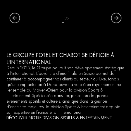
1
2
1
3
2
4
3
5
6
7
NOS LIEUX D'EXCEPTION
NOS LIEUX D'EXCEPTION
NOS LIEUX D'EXCEPTION
NOS LIEUX D'EXCEPTION
NOS LIEUX D'EXCEPTION
NOS LIEUX D'EXCEPTION
NOS LIEUX D'EXCEPTION
DÉCOUVRIR LE PAVILLON CAMBON CAPUCINES
DÉCOUVRIR LE PAVILLON VENDÔME
DÉCOUVRIR LA GALERIE VENDÔME
DÉCOUVRIR LE PAVILLON DAUPHINE
DÉCOUVRIR LE PAVILLON GABRIEL
DÉCOUVRIR L'HÔTEL D'ÉVREUX
DÉCOUVRIR LE IX GABRIEL
LE GROUPE POTEL ET CHABOT SE DÉPLOIE À
L'INTERNATIONAL
Depuis
2025,
le
Groupe
poursuit
son
développement
stratégique
à
l’international.
L’ouverture
d’une
filiale
en
Suisse
permet
de
continuer
à
accompagner
nos
clients
du
secteur
du
luxe,
tandis
qu’une
implantation
à
Doha
ouvre
la
voie
à
un
rayonnement
sur
l’ensemble
du
Moyen-Orient
pour
la
division
Sports
&
Entertainment.
Spécialisée
dans
l’organisation
de
grands
événements
sportifs
et
culturels,
ainsi
que
dans
la
gestion
d’enceintes
majeures,
la
division
Sports
&
Entertainment
déploie
son
expertise
en
France
et
à
l’international.
DÉCOUVRIR NOTRE DIVISION SPORTS & ENTERTAINMENT