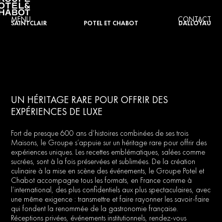
MENU
CONTACT
SAINTCLAIR
POTEL ET CHABOT
DALLOYAU
UN HÉRITAGE RARE POUR OFFRIR DES
EXPÉRIENCES DE LUXE
Fort
de
presque
600
ans
d’histoires
combinées
de
ses
trois
Maisons,
le
Groupe
s’appuie
sur
un
héritage
rare
pour
offrir
des
expériences
uniques.
Les
recettes
emblématiques,
salées
comme
sucrées,
sont
à
la
fois
préservées
et
sublimées.
De
la
création
culinaire
à
la
mise
en
scène
des
événements,
le
Groupe
Potel
et
Chabot
accompagne
tous
les
formats,
en
France
comme
à
l’international,
des
plus
confidentiels
aux
plus
spectaculaires,
avec
une
même
exigence
:
transmettre
et
faire
rayonner
les
savoir-faire
qui
fondent
la
renommée
de
la
gastronomie
française.
Réceptions
privées,
événements
institutionnels,
rendez-vous