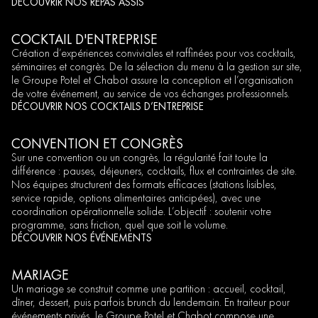
DÉCOUVRIR NOS REPAS ASSIS
COCKTAIL D'ENTREPRISE
Création d’expériences conviviales et raffinées pour vos cocktails,
séminaires et congrès. De la sélection du menu à la gestion sur site,
le Groupe Potel et Chabot assure la conception et l’organisation
de votre événement, au service de vos échanges professionnels.
DÉCOUVRIR NOS COCKTAILS D’ENTREPRISE
CONVENTION ET CONGRÈS
Sur une convention ou un congrès, la régularité fait toute la
différence : pauses, déjeuners, cocktails, flux et contraintes de site.
Nos équipes structurent des formats efficaces (stations lisibles,
service rapide, options alimentaires anticipées), avec une
coordination opérationnelle solide. L’objectif : soutenir votre
programme, sans friction, quel que soit le volume.
DÉCOUVRIR NOS ÉVÉNEMENTS
MARIAGE
Un mariage se construit comme une partition : accueil, cocktail,
dîner, dessert, puis parfois brunch du lendemain. En traiteur pour
événements privés, le Groupe Potel et Chabot compose une