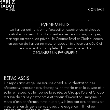
MENU
CONTACT
L’ART DE RECEVOIR, AU SERVICE DE VOS
ÉVÉNEMENTS
Un
traiteur
qui
transforme
l’accueil
en
expérience,
et
chaque
détail
en
souvenir.
Cocktail
d’entreprise,
repas
assis,
congrès,
mariage
ou
réception
privée
:
le
Groupe
Potel
et
Chabot
conçoit
un
service
de
traiteur
sur
mesure,
avec
un
interlocuteur
dédié
et
une
coordination
complète,
du
menu
à
l’exécution.
ORGANISER UN ÉVÉNEMENT
REPAS ASSIS
Un repas assis exige une maîtrise absolue : orchestration des
séquences, précision des dressages, harmonie entre la cuisine et la
salle, et respect du tempo de la soirée. Le Groupe Potel et Chabot,
maison de haute gastronomie et traiteur d’exception, imagine un
menu d’une cohérence remarquable, sublimé par des accords sur
mesure, et en dirige le service avec une exigence millimétrée.